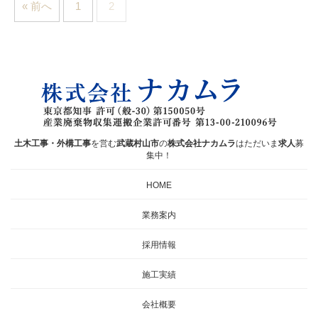
« 前へ
1
2
土木工事・外構工事
を営む
武蔵村山市
の
株式会社ナカムラ
はただいま
求人
募
集中！
HOME
業務案内
採用情報
施工実績
会社概要